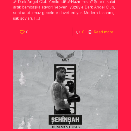
🎉 Dark Angel Club Yenilendi! 🎉Hazır mısın? Şehrin kalbi
artık bambaşka atıyor! Yepyeni yüzüyle Dark Angel Club,
seni unutulmaz gecelere davet ediyor. Modern tasarımı,
ışık şovları,
[…]
0
0
Read more